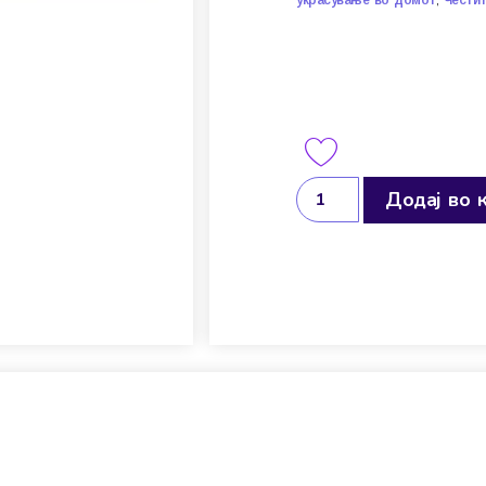
,
украсување во домот
Честит
Додај во 