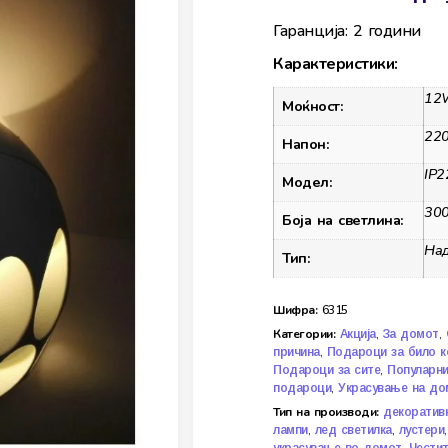
Гаранција: 2 години
Карактеристики:
12
Моќност:
22
Напон:
IP2
Модел:
30
Боја на светлина:
На
Тип:
Шифра:
6315
Категории:
,
,
Акција
За домот
,
причина
Подароци за било к
,
Подароци за сите
Популарн
,
подароци
Украсување на до
Тип на производи:
декоратив
,
,
лампи
лед светилка
лустери