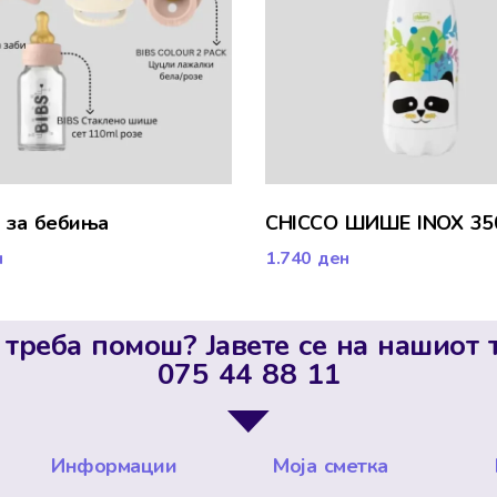
т за бебиња
CHICCO ШИШЕ INOX 35
н
1.740
ден
 треба помош? Јавете се на нашиот 
075 44 88 11
Информации
Моја сметка