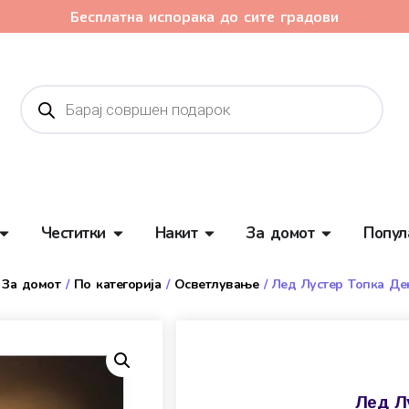
Бесплатна испорака до сите градови
Честитки
Накит
За домот
Попул
/
За домот
/
По категорија
/
Осветлување
/ Лед Лустер Топка Д
Лед Л