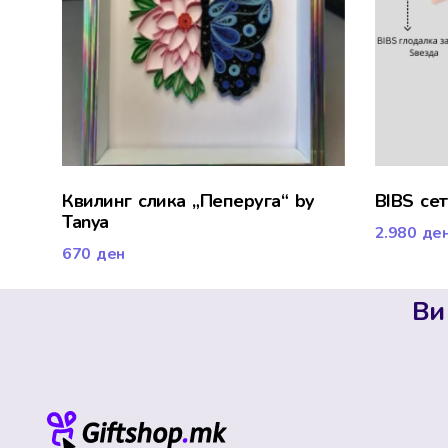
Квилинг слика „Пеперуга“ by
BIBS се
Tanya
2.980
де
670
ден
Ви