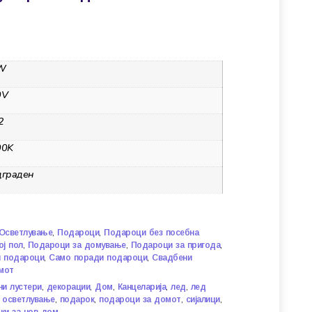
W
0V
2
00K
дграден
,
,
Осветлување
Подароци
Подароци без посебна
,
,
,
ој пол
Подароци за домување
Подароци за пригода
,
,
и подароци
Само поради подароци
Свадбени
мот
,
,
,
,
,
ни лустери
декорации
Дом
Канцеларија
лед
лед
,
,
,
,
,
осветлување
подарок
подароци за домот
сијалици