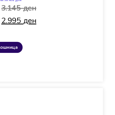
ки за нов дом
3.145
ден
2.995
ден
кошница