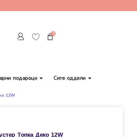
0
арни подароци
Сите оддели
еко 12W
устер Топка Деко 12W