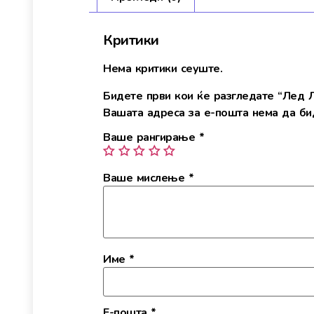
Критики
Нема критики сеуште.
Бидете први кои ќе разгледате “Лед
Вашата адреса за е-пошта нема да бид
Ваше рангирање
*
Ваше мислење
*
Име
*
Е-пошта
*