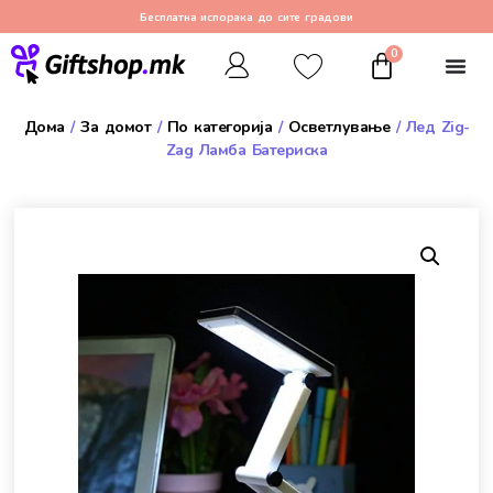
Бесплатна испорака до сите градови
0
Дома
/
За домот
/
По категорија
/
Осветлување
/ Лед Zig-
Zag Ламба Батериска