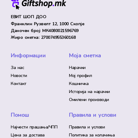
ЕВИТ ШОП ДОО
Франклин Рузвелт 12, 1000 Скопје
Даночен број: МК4080021596769
Жиро сметка: 270074955360168
Информации
Моја сметка
За нас
Нарачки
Новости
Мој профил
Контакт
Кошничка
Историја на нарачки
Омилени производи
Помош
Правила и услови
Најчести прашања/ЧПП
Правила и услови
Цена за достава
Политика за колачиња