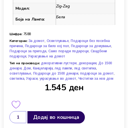
Zig-Zag
Модел:
Бела
Боја на Лампа:
Шифра:
7588
Категории:
,
,
За домот
Осветлување
Подароци без посебна
,
,
,
причина
Подароци за било кој пол
Подароци за домување
,
,
Подароци за пригода
Само поради подароци
Свадбени
,
подароци
Украсување на домот
Тип на производи:
,
,
декоративни лустери
декорации
До 1500
,
,
,
,
,
денари
Дом
Канцеларија
лед лампи
лед светилка
,
,
,
осветлување
Подароци до 1500 денари
подароци за домот
,
,
,
светилка
Украси
украсување во домот
Честитки за нов дом
1.545
ден
Додај во кошница