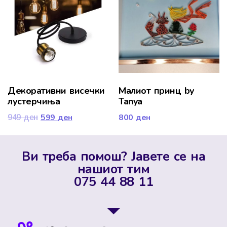
Декоративни висечки
Малиот принц by
лустерчиња
Tanya
599
ден
800
ден
949
ден
Ви треба помош? Јавете се на
нашиот тим
075 44 88 11