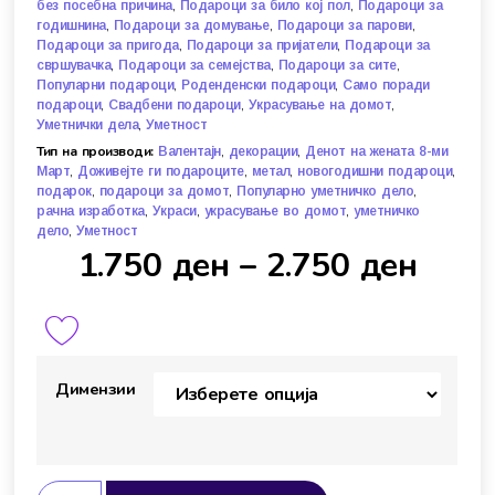
,
,
без посебна причина
Подароци за било кој пол
Подароци за
,
,
,
годишнина
Подароци за домување
Подароци за парови
,
,
Подароци за пригода
Подароци за пријатели
Подароци за
,
,
,
свршувачка
Подароци за семејства
Подароци за сите
,
,
Популарни подароци
Роденденски подароци
Само поради
,
,
,
подароци
Свадбени подароци
Украсување на домот
,
Уметнички дела
Уметност
Тип на производи:
,
,
Валентајн
декорации
Денот на жената 8-ми
,
,
,
,
Март
Доживејте ги подароците
метал
новогодишни подароци
,
,
,
подарок
подароци за домот
Популарно уметничко дело
,
,
,
рачна изработка
Украси
украсување во домот
уметничко
,
дело
Уметност
1.750
ден
–
2.750
ден
Димензии