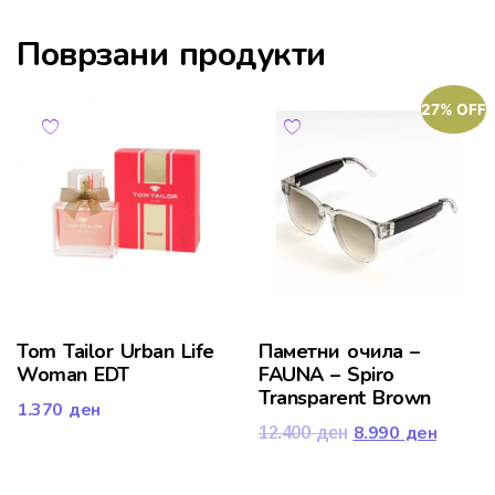
Поврзани продукти
27% OFF
Tom Tailor Urban Life
Паметни очила –
Woman EDT
FAUNA – Spiro
Transparent Brown
1.370
ден
8.990
ден
12.400
ден