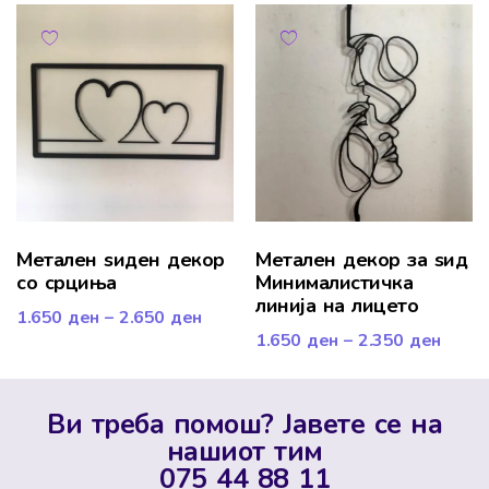
Mетален ѕиден декор
Метален декор за ѕид
со срциња
Минималистичка
линија на лицето
1.650
ден
–
2.650
ден
1.650
ден
–
2.350
ден
Ви треба помош? Јавете се на
нашиот тим
075 44 88 11