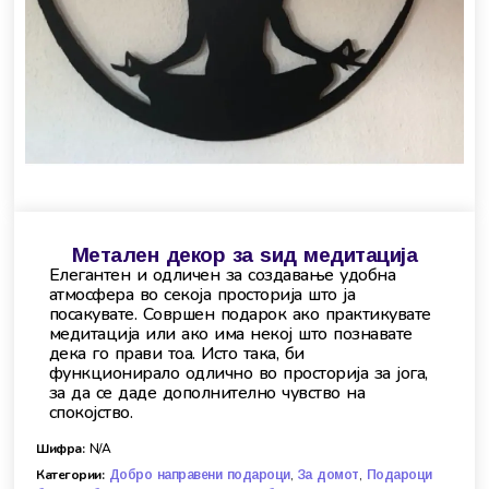
Метален декор за ѕид медитација
Елегантен и одличен за создавање удобна
атмосфера во секоја просторија што ја
посакувате. Совршен подарок ако практикувате
медитација или ако има некој што познавате
дека го прави тоа. Исто така, би
функционирало одлично во просторија за јога,
за да се даде дополнително чувство на
спокојство.
Шифра:
N/A
Категории:
,
,
Добро направени подароци
За домот
Подароци