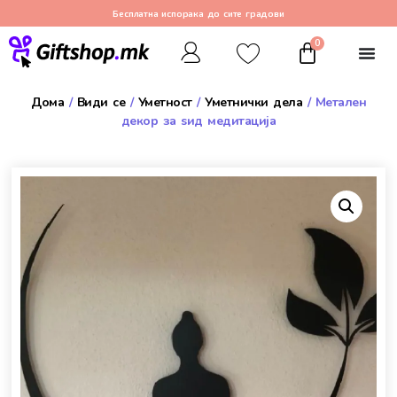
Бесплатна испорака до сите градови
0
Дома
/
Види се
/
Уметност
/
Уметнички дела
/ Метален
декор за ѕид медитација