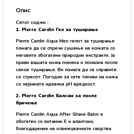
Опис
Сетот соджи :
1. Pierre Cardin Гел за туширање
Pierre Cardin Aqua Men гелот за туширање
помага да се спречи сушење на кожата со
неговите збогатени природни екстракти. Ја
прави вашата кожа помека и помазна после
секое туширање. Ви помага да се справите
со стресот. Погоден за сите типови на кожа
со нејзината идеална pH вредност.
2. Pierre Cardin Балсам за после
бричење
Pierre Cardin Aqua After Shave Balm е
збогатен со витамин Е и алантоин,
благодарение на освежувачките својства