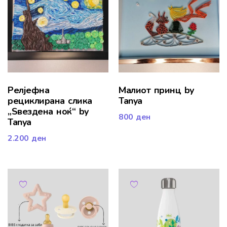
Релјефна
Малиот принц by
рециклирана слика
Tanya
„Ѕвездена ноќ“ by
800
ден
Tanya
2.200
ден