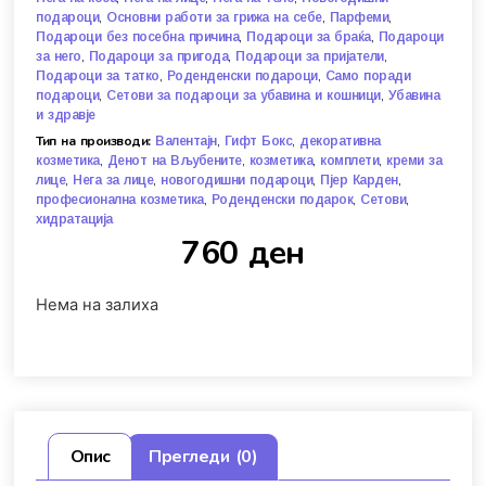
,
,
,
подароци
Основни работи за грижа на себе
Парфеми
,
,
Подароци без посебна причина
Подароци за браќа
Подароци
,
,
,
за него
Подароци за пригода
Подароци за пријатели
,
,
Подароци за татко
Роденденски подароци
Само поради
,
,
подароци
Сетови за подароци за убавина и кошници
Убавина
и здравје
Тип на производи:
,
,
Валентајн
Гифт Бокс
декоративна
,
,
,
,
козметика
Денот на Вљубените
козметика
комплети
креми за
,
,
,
,
лице
Нега за лице
новогодишни подароци
Пјер Карден
,
,
,
професионална козметика
Роденденски подарок
Сетови
хидратација
760
ден
Нема на залиха
Опис
Прегледи (0)