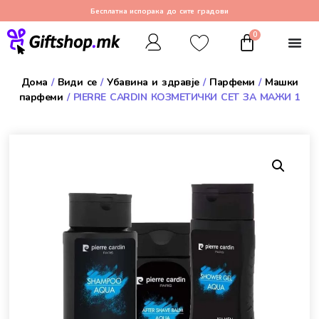
Бесплатна испорака до сите градови
0
Дома
/
Види се
/
Убавина и здравје
/
Парфеми
/
Машки
парфеми
/ PIERRE CARDIN КОЗМЕТИЧКИ СЕТ ЗА МАЖИ 1