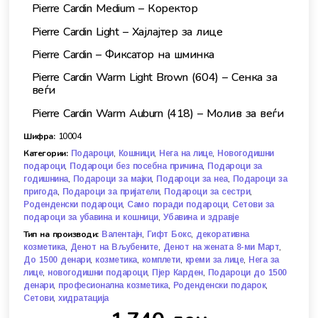
Pierre Cardin Medium – Коректор
Pierre Cardin Light – Хајлајтер за лице
Pierre Cardin – Фиксатор на шминка
Pierre Cardin Warm Light Brown (604) – Сенка за
веѓи
Pierre Cardin Warm Auburn (418) – Молив за веѓи
Шифра:
10004
Категории:
,
,
,
Подароци
Кошници
Нега на лице
Новогодишни
,
,
подароци
Подароци без посебна причина
Подароци за
,
,
,
годишнина
Подароци за мајки
Подароци за неа
Подароци за
,
,
,
пригода
Подароци за пријатели
Подароци за сестри
,
,
Роденденски подароци
Само поради подароци
Сетови за
,
подароци за убавина и кошници
Убавина и здравје
Тип на производи:
,
,
Валентајн
Гифт Бокс
декоративна
,
,
,
козметика
Денот на Вљубените
Денот на жената 8-ми Март
,
,
,
,
До 1500 денари
козметика
комплети
креми за лице
Нега за
,
,
,
лице
новогодишни подароци
Пјер Карден
Подароци до 1500
,
,
,
денари
професионална козметика
Роденденски подарок
,
Сетови
хидратација