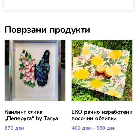
Поврзани продукти
Квилинг слика
ЕКО рачно изработени
„Пеперуга“ by Tanya
восочни обвивки
670
ден
400
ден
–
550
ден