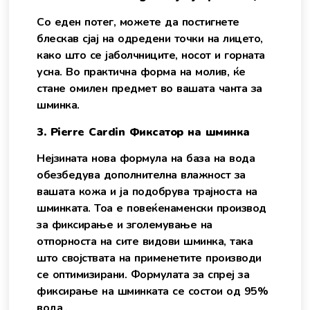
Со еден потег, можете да постигнете
блескав сјај на одредени точки на лицето,
како што се јаболчниците, носот и горната
усна. Во практична форма на молив, ќе
стане омилен предмет во вашата чанта за
шминка.
3. Pierre Cardin Фиксатор на шминка
Нејзината нова формула на база на вода
обезбедува дополнителна влажност за
вашата кожа и ја подобрува трајноста на
шминката. Тоа е повеќенаменски производ
за фиксирање и зголемување на
отпорноста на сите видови шминка, така
што својствата на применетите производи
се оптимизирани. Формулата за спреј за
фиксирање на шминката се состои од 95%
вода..