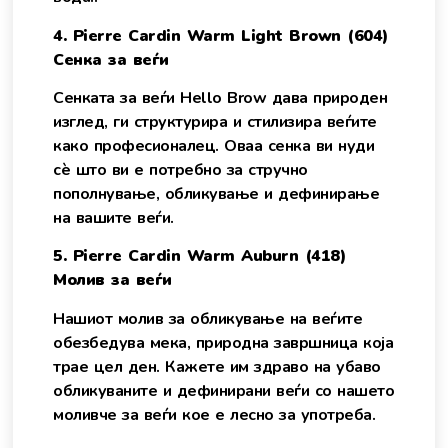
4. Pierre Cardin Warm Light Brown (604)
Сенка за веѓи
Сенката за веѓи Hello Brow дава природен
изглед, ги структурира и стилизира веѓите
како професионалец. Оваа сенка ви нуди
сè што ви е потребно за стручно
пополнување, обликување и дефинирање
на вашите веѓи.
5. Pierre Cardin Warm Auburn (418)
Молив за веѓи
Нашиот молив за обликување на веѓите
обезбедува мека, природна завршница која
трае цел ден. Кажете им здраво на убаво
обликуваните и дефинирани веѓи со нашето
моливче за веѓи кое е лесно за употреба.