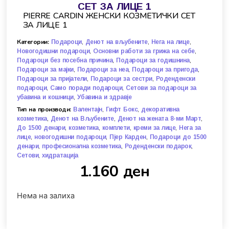
СЕТ ЗА ЛИЦЕ 1
PIERRE CARDIN ЖЕНСКИ КОЗМЕТИЧКИ СЕТ
ЗА ЛИЦЕ 1
Категории:
,
,
,
Подароци
Денот на вљубените
Нега на лице
,
,
Новогодишни подароци
Основни работи за грижа на себе
,
,
Подароци без посебна причина
Подароци за годишнина
,
,
,
Подароци за мајки
Подароци за неа
Подароци за пригода
,
,
Подароци за пријатели
Подароци за сестри
Роденденски
,
,
подароци
Само поради подароци
Сетови за подароци за
,
убавина и кошници
Убавина и здравје
Тип на производи:
,
,
Валентајн
Гифт Бокс
декоративна
,
,
,
козметика
Денот на Вљубените
Денот на жената 8-ми Март
,
,
,
,
До 1500 денари
козметика
комплети
креми за лице
Нега за
,
,
,
лице
новогодишни подароци
Пјер Карден
Подароци до 1500
,
,
,
денари
професионална козметика
Роденденски подарок
,
Сетови
хидратација
1.160
ден
Нема на залиха