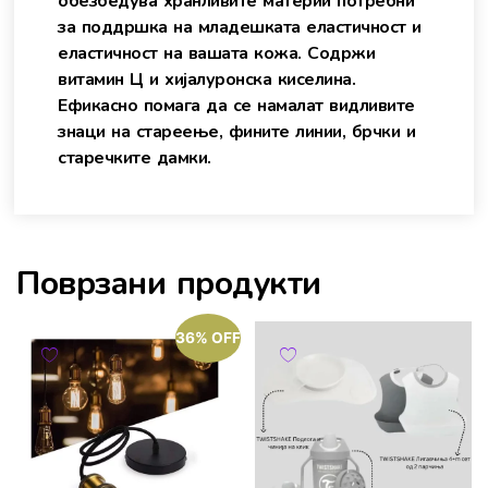
обезбедува хранливите материи потребни
за поддршка на младешката еластичност и
еластичност на вашата кожа. Содржи
витамин Ц и хијалуронска киселина.
Ефикасно помага да се намалат видливите
знаци на стареење, фините линии, брчки и
старечките дамки.
Поврзани продукти
36% OFF