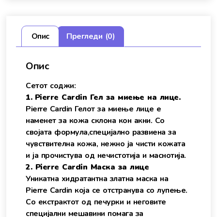
Опис
Прегледи (0)
Опис
Сетот соджи:
1.
Pierre Cardin Гел за миење на лице.
Pierre Cardin Гелот за миење лице е
наменет за кожа склона кон акни. Со
својата формула,специјално развиена за
чувствителна кожа, нежно ја чисти кожата
и ја прочистува од нечистотија и маснотија.
2. Pierre Cardin Маска за лице
Уникатна хидратантна златна маска на
Pierre Cardin која се отстранува со лупење.
Сo екстрактот од печурки и неговите
специјални мешавини помага за