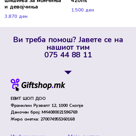
шишиња за момчиња
420ml
и девојчиња
1.500
ден
3.870
ден
Ви треба помош? Јавете се на
нашиот тим
075 44 88 11
ЕВИТ ШОП ДОО
Франклин Рузвелт 12, 1000 Скопје
Даночен број: МК4080021596769
Жиро сметка: 270074955360168