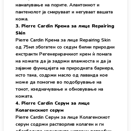
намалување на порите. Алантоинот и
пантенолот ја смируваат и негуваат вашата
кожа.
3. Pierre Cardin Крема за лице Repairing
Skin
Pierre Cardin Крема за лице Repairing Skin
од 75мл збогатeн со седум билни природни
екстракти Регенерирачкиот крем ѝ помага
на кожата да ја задржи влажноста и да ја
зајакне функцијата на природната бариера,
исто така, содржи масло од лаванда кое
може да помогне во подобрување на
тонот, изедначување и обновување на
кожата.
4. Pierre Cardin Серум за лице
Колагенскиот серум
Pierre Cardin Серум за лице Колагенскиот
серум содржи растворлив колаген и ги