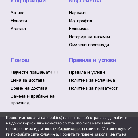
Информации
Моја сметка
За нас
Нарачки
Новости
Мој профил
Контакт
Кошничка
Историја на нарачки
Омилени производи
Помош
Правила и услови
Најчести прашања/ЧПП
Правила и услови
Цена за достава
Политика за колачиња
Време на достава
Политика за приватност
Замена и враќање на
производ
Користиме колачиња (cookies) на нашата веб страна за да добиете
најдобро корисничко искуство со тоа што ги памети вашите
преференци за идни посети. Со кликање на копчето “Се согласувам“
© All rights reserved
ги прифаќате сите колачиња. Прочитајте повеќе за колачињата на