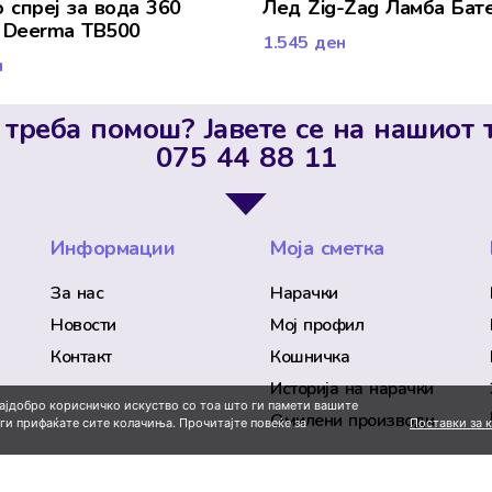
 спреј за вода 360
Лед Zig-Zag Ламба Бат
 Deerma TB500
1.545
ден
н
 треба помош? Јавете се на нашиот 
075 44 88 11
Информации
Моја сметка
За нас
Нарачки
Новости
Мој профил
Контакт
Кошничка
Историја на нарачки
најдобро корисничко искуство со тоа што ги памети вашите
Омилени производи
Поставки за 
 ги прифаќате сите колачиња. Прочитајте повеќе за