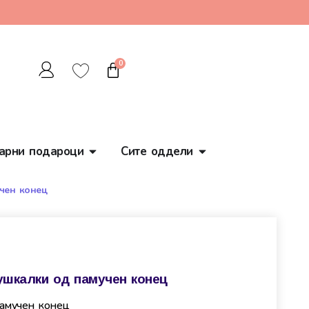
0
арни подароци
Сите оддели
чен конец
ушкалки од памучен конец
памучен конец