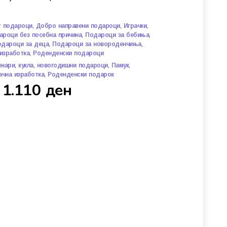
,
,
,
r подароци
Добро направени подароци
Играчки
,
,
ароци без посебна причина
Подароци за бебиња
,
,
одароци за деца
Подароци за новороденчиња
,
изработка
Роденденски подароци
,
,
,
,
енари
кукла
новогодишни подароци
Памук
,
ачна изработка
Роденденски подарок
1.110
ден