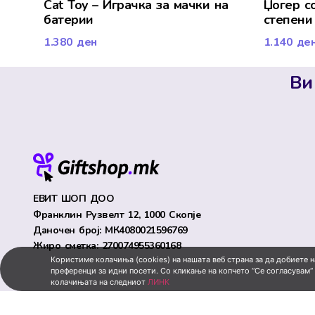
Cat Toy – Играчка за мачки на
Џогер со
батерии
степени
1.380
ден
1.140
де
Ви
ЕВИТ ШОП ДОО
Франклин Рузвелт 12, 1000 Скопје
Даночен број: МК4080021596769
Жиро сметка: 270074955360168
Користиме колачиња (cookies) на нашата веб страна за да добиете 
преференци за идни посети. Со кликање на копчето “Се согласувам“
колачињата на следниот
ЛИНК
© All rights reserved