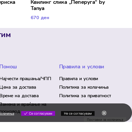
ериска
Квилинг слика „Пеперуга“ by
Tanya
670
ден
тим
Помош
Правила и услови
Најчести прашања/ЧПП
Правила и услови
Цена за достава
Политика за колачиња
Време на достава
Политика за приватност
Замена и враќање на
производ
колачиња
Се согласувам
Не се согласувам
Поставки за колачиња