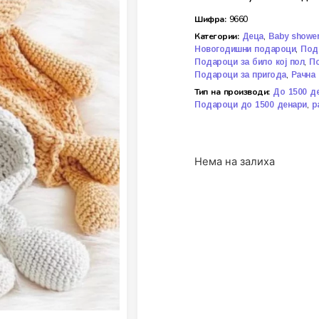
Шифра:
9660
Категории:
,
Деца
Baby showe
,
Новогодишни подароци
Под
,
Подароци за било кој пол
П
,
Подароци за пригода
Рачна 
Тип на производи:
До 1500 д
,
Подароци до 1500 денари
р
Нема на залиха