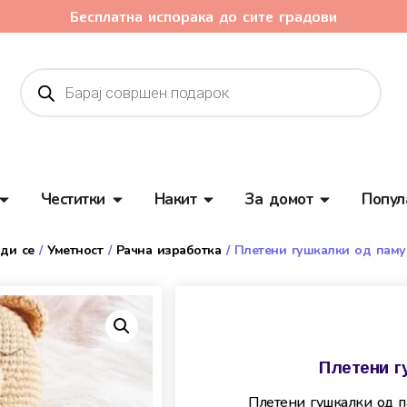
Бесплатна испорака до сите градови
Честитки
Накит
За домот
Попул
ди се
/
Уметност
/
Рачна изработка
/ Плетени гушкалки од паму
Плетени г
Плетени гушкалки од 