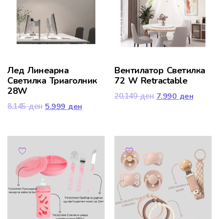
Лед Линеарна
Вентилатор Светилка
Светилка Триаголник
72 W Retractable
28W
7.990
ден
20.149
ден
5.999
ден
8.145
ден