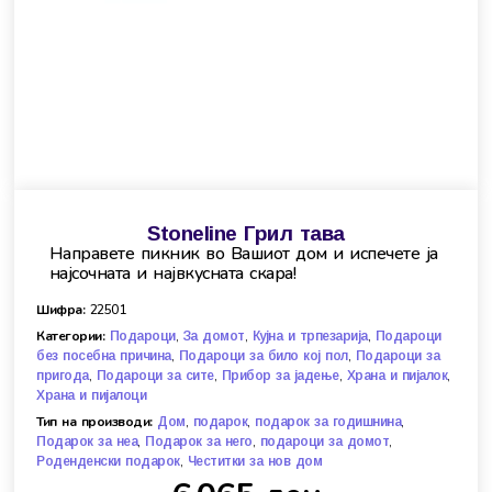
Stoneline Грил тава
Направете пикник во Вашиот дом и испечете ја
најсочната и највкусната скара!
Шифра:
22501
Категории:
,
,
,
Подароци
За домот
Кујна и трпезарија
Подароци
,
,
без посебна причина
Подароци за било кој пол
Подароци за
,
,
,
,
пригода
Подароци за сите
Прибор за јадење
Храна и пијалок
Храна и пијалоци
Тип на производи:
,
,
,
Дом
подарок
подарок за годишнина
,
,
,
Подарок за неа
Подарок за него
подароци за домот
,
Роденденски подарок
Честитки за нов дом