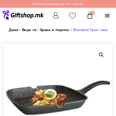
Бесплатна испорака до сите градови
0
Дома
/
Види се
/
Храна и пијалок
/ Stoneline Грил тава