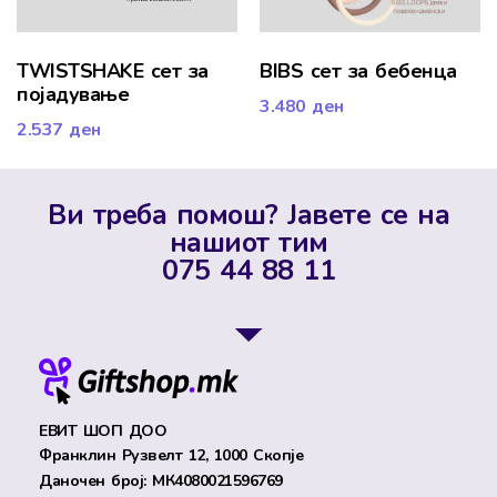
TWISTSHAKE сет за
BIBS сет за бебенца
појадување
3.480
ден
2.537
ден
Ви треба помош? Јавете се на
нашиот тим
075 44 88 11
ЕВИТ ШОП ДОО
Франклин Рузвелт 12, 1000 Скопје
Даночен број: МК4080021596769