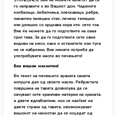
STONELINE® Вие ќе можете излетот да си
го направите и во Вашиот дом. Чадените
колбасици, ќебапчиња, плескавици, ребра,
пикантен пилешки стек, печено телешко
или јунешко со крцкава кора итн. сето тоа
Вие ќе можете да го подготвите на оваа
грил тава. За да ги подготвите сите овие
видови на месо, како и останатите кои тука
не се наброени, Вие немате потреба да
употребувате масло во печењето!
Без вишок маснотии!
Во текот на печењето храната самата
испушта дел од своето масло. Ребрастата
површина на тавата дозволува да се
зачуваат сите хранливи материи на храната,
а двете вдлабнатини, кои се наоѓаат на
двете страни од тавата, овозможуваат
вишокот на маснотии да се исцедат од