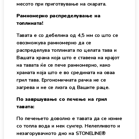
месото при приготвување на скарата.
Рамномерно распределување на
топлината!
Тавата е со дебелина од 4,5 мм со што се
овозможува рамномерно да се
распределува топлината по целата тава и
Вашата храна која што е ставена на крајот
на тавата ќе се пече рамномерно, како
храната која што е во средината на оваа
грил тава. Ергономичната рачка не се
загрева и не се лизга од Вашите раце.
По завршување со печење на грил
тавата:
По печењето доволно е тавата да се измие
со топла вода и мек сунгер. Нелепливото и
незагорувачкото дно на STONELINE®