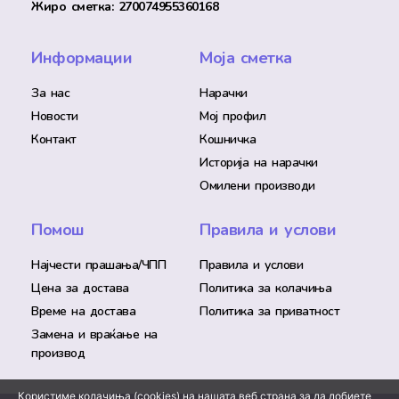
Жиро сметка: 270074955360168
Информации
Моја сметка
За нас
Нарачки
Новости
Мој профил
Контакт
Кошничка
Историја на нарачки
Омилени производи
Помош
Правила и услови
Најчести прашања/ЧПП
Правила и услови
Цена за достава
Политика за колачиња
Време на достава
Политика за приватност
Замена и враќање на
производ
Користиме колачиња (cookies) на нашата веб страна за да добиете