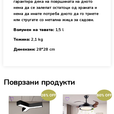
гарантира дека на површината на дното
нема да се залепат остатоци од храната и
нема да имате потреба дното да го триете
или стругате со метална жица за садови.
Волумен на тавата:
1,5 l
Тежина:
2,1 kg
Димензии:
28*28 cm
Поврзани продукти
26% OFF
60% OFF