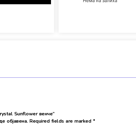
Нема на залиха
rystal Sunflower венче”
е објавена.
Required fields are marked
*