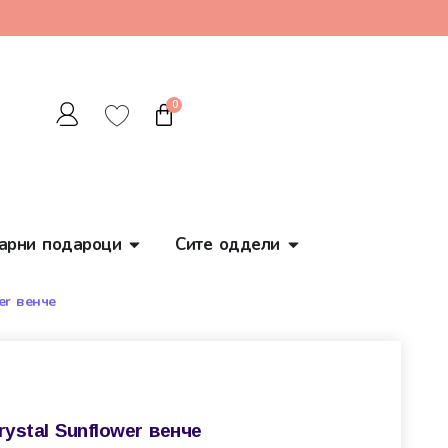
0
арни подароци
Сите оддели
er венче
rystal Sunflower венче