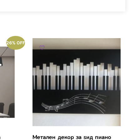
26% OFF
а
Метален декор за ѕид пиано