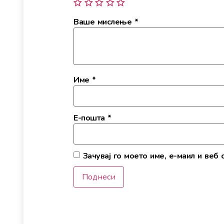
Ваше мислење
*
Име
*
Е-пошта
*
Зачувај го моето име, е-маил и веб 