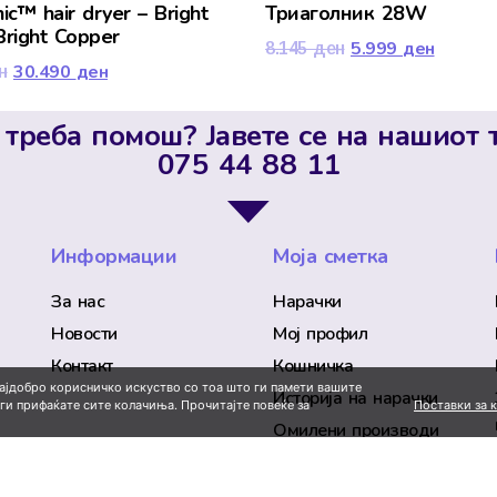
ic™ hair dryer – Bright
Триаголник 28W
 Bright Copper
5.999
ден
8.145
ден
30.490
ден
н
 треба помош? Јавете се на нашиот 
075 44 88 11
Информации
Моја сметка
За нас
Нарачки
Новости
Мој профил
Контакт
Кошничка
најдобро корисничко искуство со тоа што ги памети вашите
Историја на нарачки
Поставки за 
 ги прифаќате сите колачиња. Прочитајте повеќе за
Омилени производи