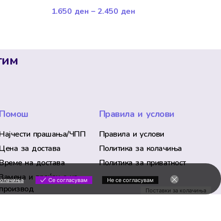
1.650
ден
–
2.450
ден
тим
Помош
Правила и услови
Најчести прашања/ЧПП
Правила и услови
Цена за достава
Политика за колачиња
Време на достава
Политика за приватност
Замена и враќање на
колачиња
Се согласувам
Не се согласувам
производ
Поставки за колачиња