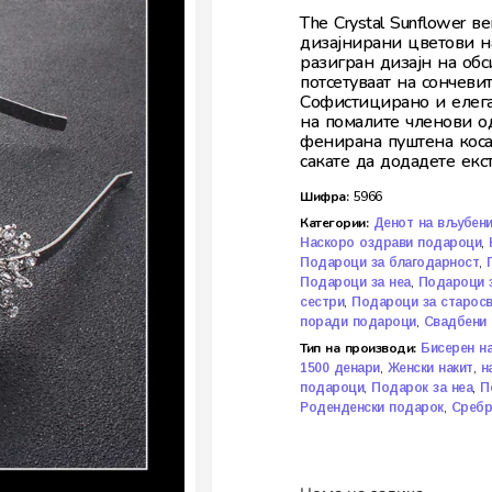
The Crystal Sunflower 
дизајнирани цветови н
разигран дизајн на об
потсетуваат на сончеви
Софистицирано и елега
на помалите членови о
фенирана пуштена коса,
сакате да додадете екст
Шифра:
5966
Категории:
Денот на вљубен
,
Наскоро оздрави подароци
,
Подароци за благодарност
,
Подароци за неа
Подароци 
,
сестри
Подароци за старосв
,
поради подароци
Свадбени
Тип на производи:
Бисерен н
,
,
1500 денари
Женски накит
н
,
,
подароци
Подарок за неа
П
,
Роденденски подарок
Сребр