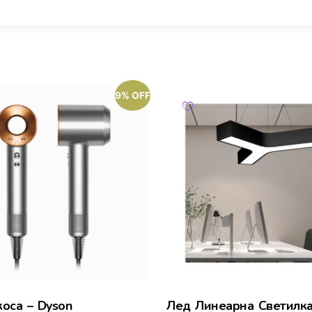
9% OFF
коса – Dyson
Лед Линеарна Светилк