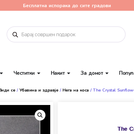
Бесплатна испорака до сите градови
Честитки
Накит
За домот
Попул
Види се
/
Убавина и здравје
/
Нега на коса
/ The Crystal Sunflow
The C