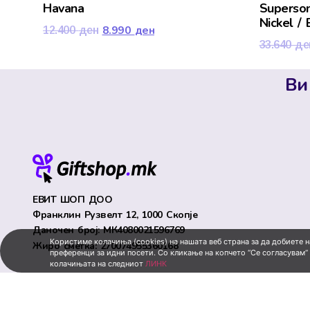
Havana
Superson
Nickel /
8.990
ден
12.400
ден
33.640
де
Ви
ЕВИТ ШОП ДОО
Франклин Рузвелт 12, 1000 Скопје
Даночен број: МК4080021596769
Користиме колачиња (cookies) на нашата веб страна за да добиете 
Жиро сметка: 270074955360168
преференци за идни посети. Со кликање на копчето “Се согласувам“
колачињата на следниот
ЛИНК
© All rights reserved