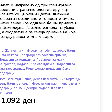
венчето е направено од три специфично
аредени странично еден до друг чиј
сипаните со циркони цветни ливчиња
те зраци поради што и го носат и името.
нтно венче кое одлично ќе им прилега и
д фамилијата. Идеално изгледа на убаво
 а соодветно е за секоја прилика на која
ра сјај, радост и многу шарм.
,
,
,
,
ите
Женски накит
Мислам на тебе подароци
Накит
,
,
Нега на коса
Подароци без посебна причина
,
,
Подароци за годишнина
Подароци за мајки
,
,
за пригода
Подароци за свршувачка
Подароци за
,
,
ат/старосватица
Роденденски подароци
Само
 подароци
,
,
,
,
акит
Валентајн
Венче
Денот на жената 8-ми Март
До
,
,
,
акит
Накит од камен
Невестински накит
новогодишни
,
,
одароци до 1500 денари
подароци за неа
ен накит
1.092
ден