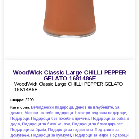
WoodWick Classic Large CHILLI PEPPER
GELATO 1681486E
WoodWick Classic Large CHILLI PEPPER GELATO
1681486E
Шифра:
3299
Категории:
,
,
Велигденски подароци
Денот на вљубените
За
,
,
,
домот
Мислам на тебе подароци
Наскоро оздрави подароци
,
,
Подароци
Подароци без посебна причина
Подароци за баба и
,
,
,
дедо
Подароци за било кој пол
Подароци за благодарност
,
,
Подароци за браќа
Подароци за годишнина
Подароци за
,
,
,
домување
Подароци за кум/кума
Подароци за мајки
Подароци