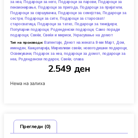
,
,
,
за неа
Подароци за него
Подароци за парови
Подароци за
,
,
,
пензионирање
Подароци за пригода
Подароци за пријатели
,
,
Подароци за свршувачка
Подароци за семејства
Подароци за
,
,
сестри
Подароци за сите
Подароци за старосват/
,
,
,
старосватица
Подароци за татко
Подароци за тинејџери
,
,
Популарни подароци
Роденденски подароци
Само поради
,
,
,
подароци
Свеќи
Свеќи и мириси
Украсување на домот
Тип на производи:
,
,
,
Валентајн
Денот на жената 8-ми Март
Дом
,
,
,
,
именден
Канцеларија
Миризливи свеќи
новогодишни подароци
,
,
,
Освежувачи
Подарок за неа
подароци за домот
подароци за
,
,
,
неа
Роденденски подарок
Свеќи
слава
2.549
ден
Нема на залиха
Прегледи (0)