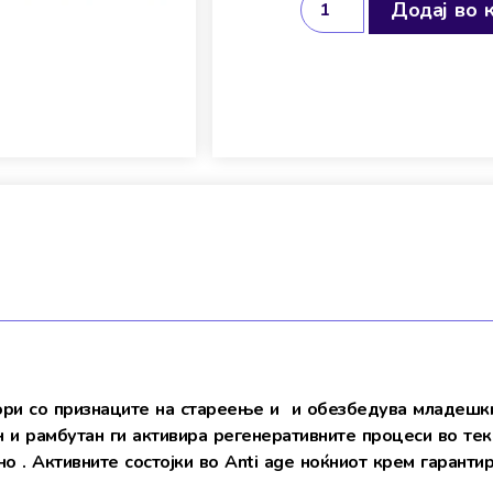
Додај во 
ори со признаците на стареење и и обезбедува младешки
н и рамбутан ги активира регенеративните процеси во тек
о . Активните состојки во Anti age ноќниот крем гаранти