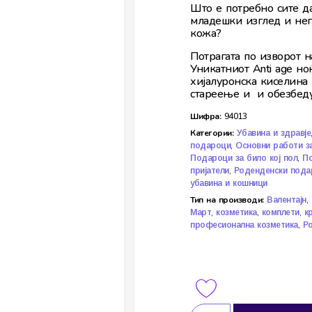
Што е потребно сите да
младешки изглед и негу
кожа?
Потрагата по изворот н
Уникатниот Anti age но
хијалуронска киселина
стареење и и обезбеду
Шифра:
94013
Категории:
Убавина и здравје
,
подароци
Основни работи за
,
Подароци за било кој пол
По
,
пријатели
Роденденски пода
убавина и кошници
Тип на производи:
,
Валентајн
,
,
,
Март
козметика
комплети
к
,
професионална козметика
Р