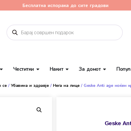
Бесплатна испорака до сите градови
Честитки
Накит
За домот
Попул
 се
/
Убавина и здравје
/
Нега на лице
/ Geske Anti age ноќен к
Geske Ant