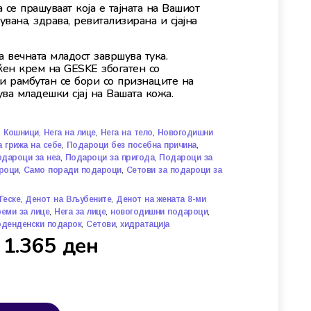
 се прашуваат која е тајната на Вашиот
вана, здрава, ревитализирана и сјајна
а вечната младост завршува тука.
ќен крем на GESKE збогатен со
 и рамбутан се бори со признаците на
ва младешки сјај на Вашата кожа.
,
,
,
,
Кошници
Нега на лице
Нега на тело
Новогодишни
,
,
 грижа на себе
Подароци без посебна причина
,
,
дароци за неа
Подароци за пригода
Подароци за
,
,
роци
Само поради подароци
Сетови за подароци за
,
,
Геске
Денот на Вљубените
Денот на жената 8-ми
,
,
,
реми за лице
Нега за лице
новогодишни подароци
,
,
оденденски подарок
Сетови
хидратација
1.365
ден