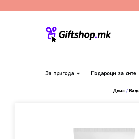
За пригода
Подароци за сите
Дома
/
Види