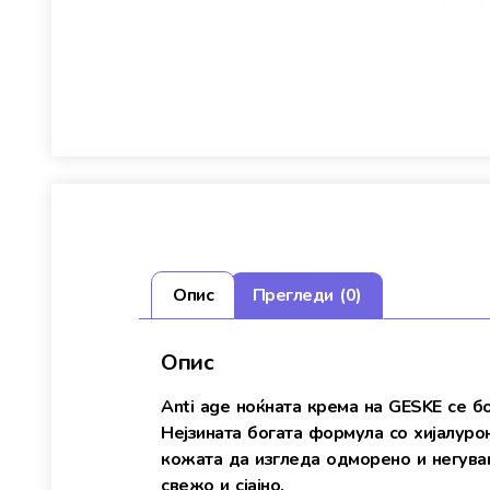
Опис
Прегледи (0)
Опис
Anti age ноќната крема на GESKE се б
Нејзината богата формула со хијалуро
кожата да изгледа одморено и негуван
свежо и сјајно.