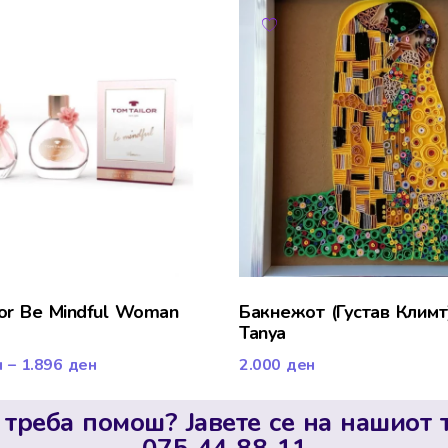
lor Be Mindful Woman
Бакнежот (Густав Климт
Tanya
н
–
1.896
ден
2.000
ден
 треба помош? Јавете се на нашиот 