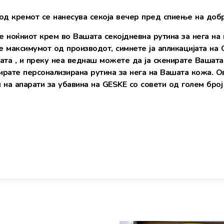
од кремот се нанесува секоја вечер пред спиење на добр
e ноќниот крем во Вашата секојдневна рутина за нега на 
е максимумот од производот, симнете ја апликацијата на 
јата , и преку неа веднаш можете да ја скенирате Вашат
ирате персонализирана рутина за нега на Вашата кожа. О
 на апарати за убавина на GESKE со совети од голем број