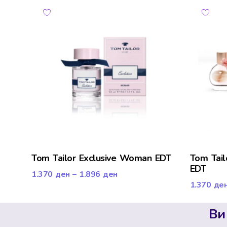
Tom Tailor Exclusive Woman EDT
Tom Tai
EDT
1.370
ден
–
1.896
ден
1.370
де
Ви