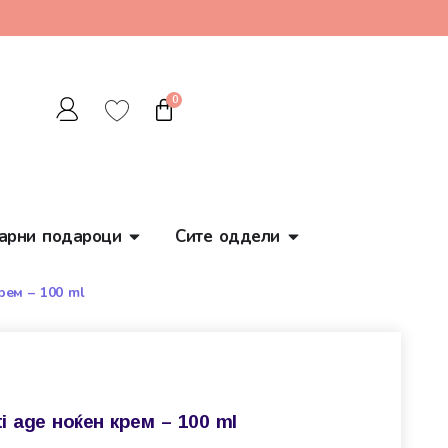
0
арни подароци
Сите оддели
рем – 100 ml
i age ноќен крем – 100 ml