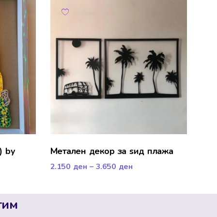
) by
Метален декор за ѕид плажа
2.150
ден
–
3.650
ден
тим