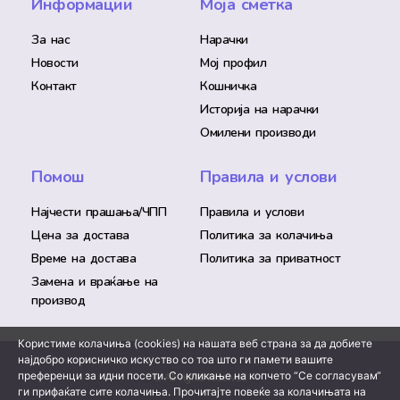
Информации
Моја сметка
За нас
Нарачки
Новости
Мој профил
Контакт
Кошничка
Историја на нарачки
Омилени производи
Помош
Правила и услови
Најчести прашања/ЧПП
Правила и услови
Цена за достава
Политика за колачиња
Време на достава
Политика за приватност
Замена и враќање на
производ
Користиме колачиња (cookies) на нашата веб страна за да добиете
најдобро корисничко искуство со тоа што ги памети вашите
преференци за идни посети. Со кликање на копчето “Се согласувам“
© All rights reserved
ги прифаќате сите колачиња. Прочитајте повеќе за колачињата на