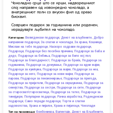
Чоколадно срце што се крши, надворешниот
слој направен од извонредно чоколадо, а
внатрешниот полн со вкусен фил од ореао
бисквит.
Совршен подарок за годишнина или роденен,
израдувајте љубител на чоколадо.
Категории:
,
,
Велигденски подароци
Денот на вљубените
Добро
,
,
,
,
направени подароци
За слатки и чоколади
За храна
Кошници
,
,
Мислам на тебе подароци
Наскоро оздрави подароци
,
,
Подароци
Подароци без посебна причина
Подароци за баба и
,
,
,
дедо
Подароци за бебиња
Подароци за било кој пол
,
,
Подароци за благодарност
Подароци за браќа
Подароци за
,
,
,
годишнина
Подароци за домување
Подароци за идни мајки
,
,
,
Подароци за кум/кума
Подароци за мајки
Подароци за неа
,
,
Подароци за него
Подароци за нови мајки
Подароци за
,
,
,
парови
Подароци за пензионирање
Подароци за пригода
,
,
Подароци за пријатели
Подароци за свршувачка
Подароци за
,
,
,
семејства
Подароци за сестри
Подароци за сите
Подароци
,
,
за старосват/старосватица
Подароци за татко
Подароци за
,
,
,
тинејџери
Популарни подароци
Рачна изработка
Роденденски
,
,
подароци
Само поради подароци
Торти и слатки
,
,
,
задоволства
Храна и пијалок
Храна и пијалоци
Чоколади
Тип на производи:
,
,
,
бонбониера
Валентајн
Денот на Вљубените