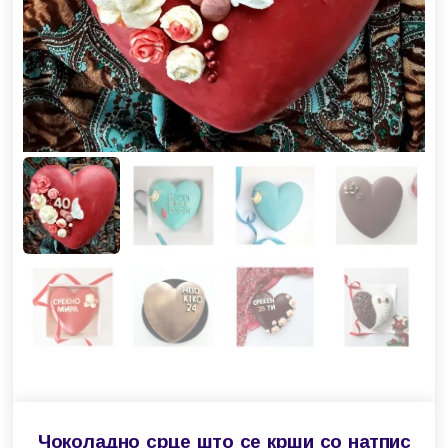
Чоколадно срце што се крши со натпис