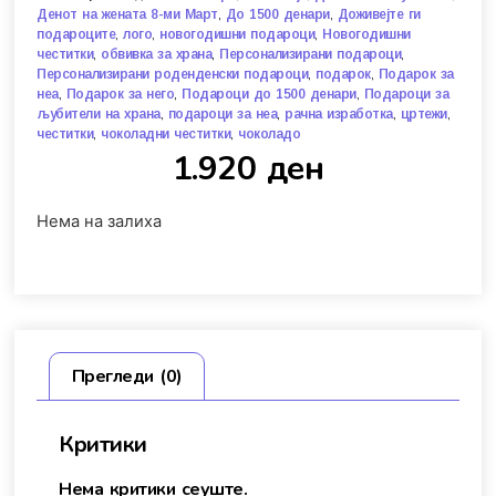
,
,
Денот на жената 8-ми Март
До 1500 денари
Доживејте ги
,
,
,
подароците
лого
новогодишни подароци
Новогодишни
,
,
,
честитки
обвивка за храна
Персонализирани подароци
,
,
Персонализирани роденденски подароци
подарок
Подарок за
,
,
,
неа
Подарок за него
Подароци до 1500 денари
Подароци за
,
,
,
,
љубители на храна
подароци за неа
рачна изработка
цртежи
,
,
честитки
чоколадни честитки
чоколадо
1.920
ден
Нема на залиха
Прегледи (0)
Критики
Нема критики сеуште.