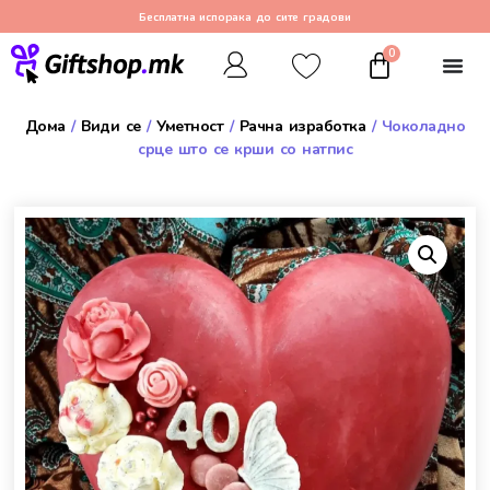
Бесплатна испорака до сите градови
0
Дома
/
Види се
/
Уметност
/
Рачна изработка
/ Чоколадно
срце што се крши со натпис