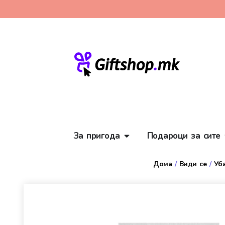
За пригода
Подароци за сите
Дома
/
Види се
/
Уб