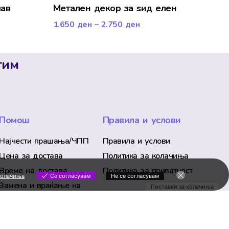
лав
Мeтален декор за ѕид елен
1.650
ден
–
2.750
ден
тим
Помош
Правила и услови
Најчести прашања/ЧПП
Правила и услови
Цена за достава
Политика за колачиња
Време на достава
Политика за приватност
колачиња
Се согласувам
Не се согласувам
Замена и враќање на
Поставки за колачиња
производ