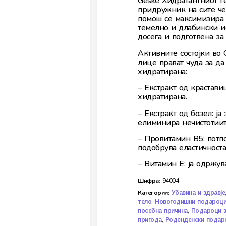
Geske Хидратантниот г
придружник на сите че
помош се максимизира 
темелно и длабински и
досега и подготвена за
Активните состојки во 
лице прават чуда за д
хидратирана:
– Екстракт од крастави
хидратирана.
– Екстракт од бозел: ја
елиминира нечистотиит
– Провитамин В5: потпо
подобрува еластичноста
– Витамин Е: ја одржув
Шифра:
94004
Категории:
Убавина и здравје
,
тело
Новогодишни подароц
,
посебна причина
Подароци з
,
пригода
Роденденски подар