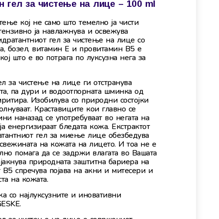
 гел за чистење на лице – 100 ml
стење кој не само што темелно ја чисти
тензивно ја навлажнува и освежува
идратантниот гел за чистење на лице со
а, бозел, витамин Е и провитамин В5 е
кој што е во потрага по луксузна нега за
л за чистење на лице ги отстранува
ата, па дури и водоотпорната шминка од
иритира. Изобилува со природни состојки
лнуваат. Краставиците кои главно се
дини наназад се употребуваат во негата на
ја енергизираат бледата кожа. Екстрактот
атантниот гел за миење лице обезбедува
 свежината на кожата на лицето. И тоа не е
лно помага да се задржи влагата во Вашата
ајакнува природната заштитна бариера на
 В5 спречува појава на акни и митесери и
та на кожата.
жа со најлуксузните и иновативни
GESKE.