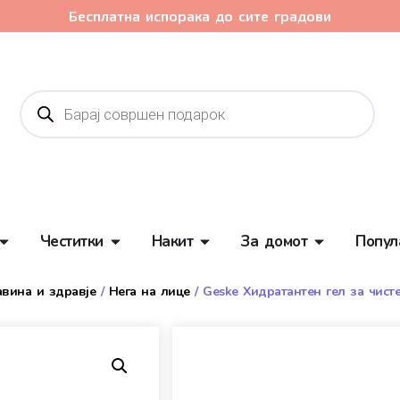
Бесплатна испорака до сите градови
Честитки
Накит
За домот
Попул
авина и здравје
/
Нега на лице
/ Geske Хидратантен гел за чист