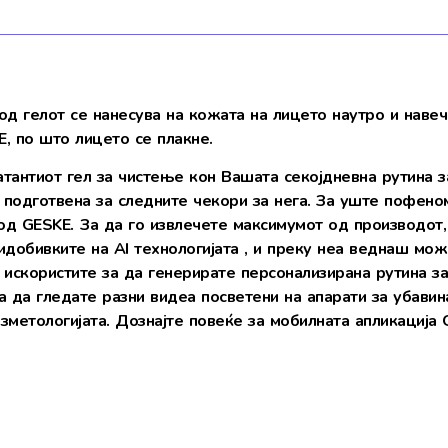
од гелот се нанесува на кожата на лицето наутро и нав
E, по што лицето се плакне.
тантиот гел за чистење кон Вашата секојдневна рутина з
 подготвена за следните чекори за нега. За уште пофено
од GESKE.
За да го извлечете максимумот од производот,
ридобивките на AI технологијата , и преку неа веднаш мо
искористите за да генерирате персонализирана рутина за
а да гледате разни видеа посветени на апарати за убавин
козметологијата. Дознајте повеќе за мобилната апликаци