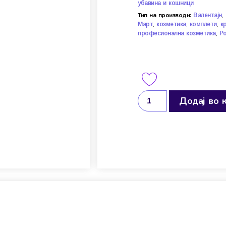
убавина и кошници
Тип на производи:
,
Валентајн
,
,
,
Март
козметика
комплети
к
,
професионална козметика
Р
Додај во 