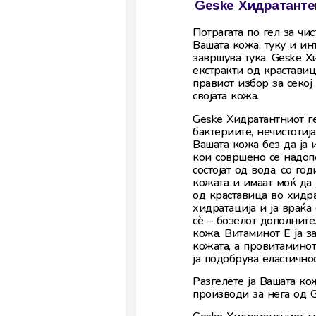
Geske Хидратантен
Потрагата по гел за чи
Вашата кожа, туку и ин
завршува тука. Geske Х
екстракти од краставиц
правиот избор за секој 
својата кожа.
Geske Хидратантниот ге
бактериите, нечистотиј
Вашата кожа без да ја 
кои совршено се надопо
состојат од вода, со го
кожата и имаат моќ да 
од краставица во хидр
хидратација и ја враќа
сè – бозелот дополните
кожа. Витаминот Е ја з
кожата, а провитаминот
ја подобрува еластичнос
Разгелете ја Вашата ко
производи за нега од 