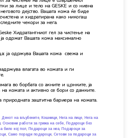
ел за чистење на лице е совршениот
тки за лице и тело на GESKE и со нивна
неговото дејство. Вашата кожа ќе биде
счистена и хидратирана како никогаш
 следните чекори за нега.
Geske Хидратантниот гел за чистење на
а ја одржат Вашата кожа максимално
ца: ја одржува Вашата кожа свежа и
 задржува влагата во кожата и ги
е.
мага во борбата со акните и црнките, ја
 на кожата и активно се бори со дамките.
а природната заштитна бариера на кожата.
,
,
,
,
Денот на вљубените
Кошници
Нега на лице
Нега на
,
,
и
Основни работи за грижа на себе
Подароци без
,
,
а било кој пол
Подароци за неа
Подароци за
,
,
оци
Само поради подароци
Сетови за подароци за