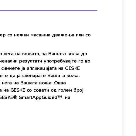
ечер со нежни масажни движења или со
а нега на кожата, за Вашата кожа да
менални резултати употребувајте го во
 симнете ја апликацијата на GESKE
жете да ја скенирате Вашата кожа.
 нега на Вашата кожа. Оваа
а на GESKE со совети од голем број
ја GESKE® SmartAppGuided™ на