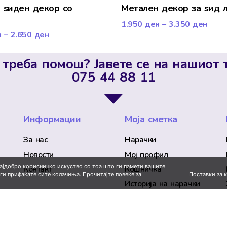
 ѕиден декор со
Метален декор за ѕид 
1.950
ден
–
3.350
ден
н
–
2.650
ден
 треба помош? Јавете се на нашиот 
075 44 88 11
Информации
Моја сметка
За нас
Нарачки
Новости
Мој профил
најдобро корисничко искуство со тоа што ги памети вашите
Контакт
Кошничка
Поставки за 
 ги прифаќате сите колачиња. Прочитајте повеќе за
Историја на нарачки
Омилени производи