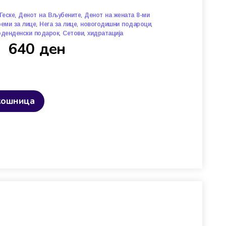
,
,
Геске
Денот на Вљубените
Денот на жената 8-ми
,
,
,
реми за лице
Нега за лице
новогодишни подароци
,
,
оденденски подарок
Сетови
хидратација
640
ден
кошница