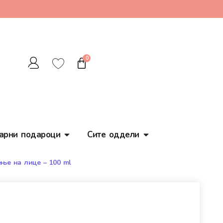
0
арни подароци
Сите оддели
ење на лице – 100 ml