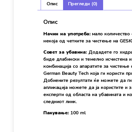
Опис
Прегледи (0)
Опис
Начин на употреба:
мало количество 
некоја од четките за чистење на GESK
Совет за убавина:
Додадете го хидра
биде длабински и темелно исчистена и
комбинација со апаратите за чистење 
German Beauty Tech која ги користи п
Добиените резултати ќе можете да ги 
апликација можете да ја користите и з
експерти од областа на убавината и 
следниот линк.
Пакување:
100 ml