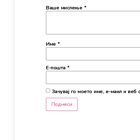
Ваше мислење
*
Име
*
Е-пошта
*
Зачувај го моето име, е-маил и веб 