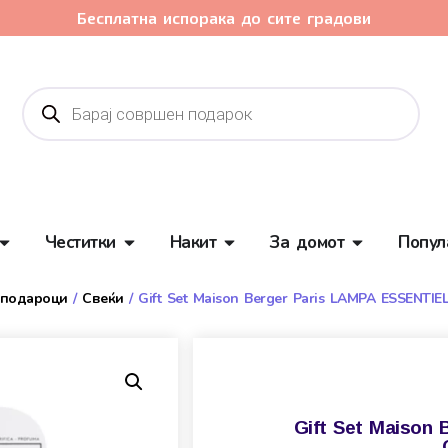
Бесплатна испорака до сите градови
Честитки
Накит
За домот
Попул
 подароци
/
Свеќи
/ Gift Set Maison Berger Paris LAMPA ESSENTIE
Gift Set Maison