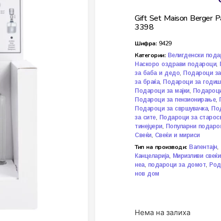
Gift Set Maison Berge
3398
Шифра:
9429
Категории:
Велигденски пода
,
Наскоро оздрави подароци
,
за баба и дедо
Подароци за
,
за браќа
Подароци за годиш
,
Подароци за мајки
Подароци
,
Подароци за пензионирање
,
Подароци за свршувачка
Под
,
за сите
Подароци за старос
,
тинејџери
Популарни подаро
,
Свеќи
Свеќи и мириси
Тип на производи:
,
Валентајн
,
Канцеларија
Миризливи свеќи
,
,
неа
подароци за домот
Род
нов дом
Нема на залиха