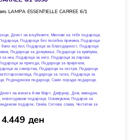
r Paris LAMPA ESSENTIELLE CARREE 6/1
,
,
,
роци
Денот на вљубените
Мислам на тебе подароци
,
,
Подароци
Подароци без посебна причина
Подароци
,
,
 било кој пол
Подароци за благодарност
Подароци
,
,
,
нина
Подароци за домување
Подароци за кум/кума
,
,
,
 за неа
Подароци за него
Подароци за парови
,
,
Подароци за пригода
Подароци за пријатели
,
,
ароци за семејства
Подароци за сестри
Подароци
,
,
ват/старосватица
Подароци за татко
Подароци за
,
,
,
ци
Роденденски подароци
Само поради подароци
,
,
,
,
Денот на жената 8-ми Март
Дифузер
Дом
именден
,
,
,
новогодишни подароци
Освежувачи
Подарок за
,
,
,
,
енденски подарок
Свеќи
Сетови
слава
Честитки за
4.449
ден