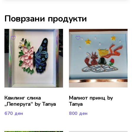
Поврзани продукти
Квилинг слика
Малиот принц by
„Пеперуга“ by Tanya
Tanya
670
ден
800
ден