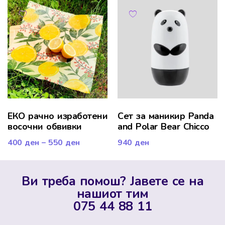
ЕКО рачно изработени
Сет за маникир Panda
восочни обвивки
and Polar Bear Chicco
400
ден
–
550
ден
940
ден
Ви треба помош? Јавете се на
нашиот тим
075 44 88 11