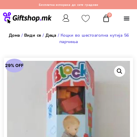
Бесплатна испорака до сите градови
0
Дома
/
Види се
/
Деца
/ Коцки во шестоаголна кутија 56
парчиња
29% OFF