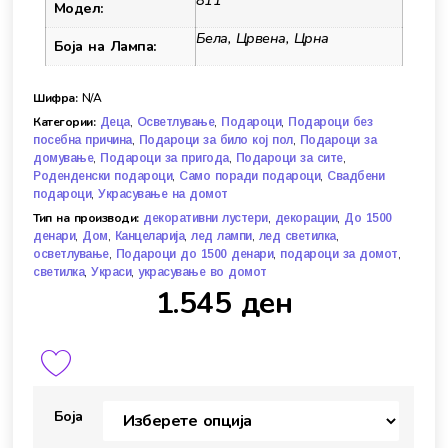
811
Модел:
Бела, Црвена, Црна
Боја на Лампа:
Шифра:
N/A
Категории:
,
,
,
Деца
Осветлување
Подароци
Подароци без
,
,
посебна причина
Подароци за било кој пол
Подароци за
,
,
,
домување
Подароци за пригода
Подароци за сите
,
,
Роденденски подароци
Само поради подароци
Свадбени
,
подароци
Украсување на домот
Тип на производи:
,
,
декоративни лустери
декорации
До 1500
,
,
,
,
,
денари
Дом
Канцеларија
лед лампи
лед светилка
,
,
,
осветлување
Подароци до 1500 денари
подароци за домот
,
,
светилка
Украси
украсување во домот
1.545
ден
Боја