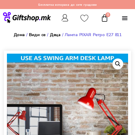
Бесплатна испорака до сите градови
0
Дома
/
Види се
/
Деца
/ Лампа PIXAR Ретро Е27 811