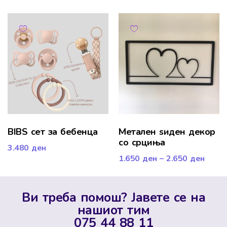
BIBS сет за бебенца
Mетален ѕиден декор
со срциња
3.480
ден
1.650
ден
–
2.650
ден
Ви треба помош? Јавете се на
нашиот тим
075 44 88 11