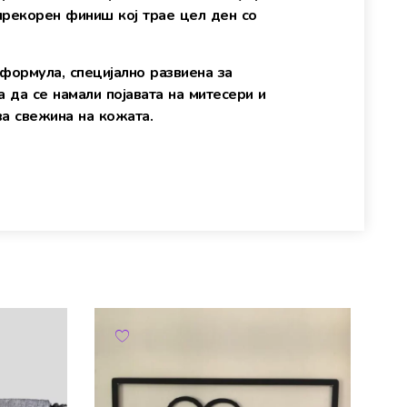
спрекорен финиш кој трае цел ден со
 формула, специјално развиена за
а да се намали појавата на митесери и
ва свежина на кожата.