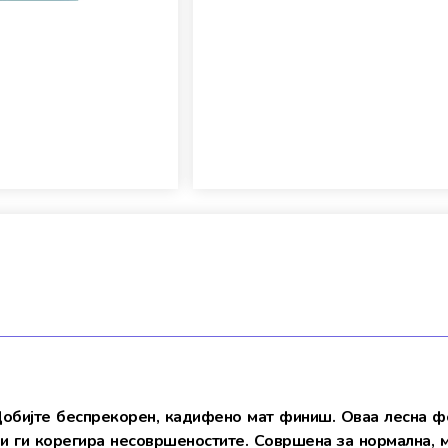
Добијте беспрекорен, кадифено мат финиш. Оваа лесна ф
 и ги корeгира несовршеностите. Совршена за нормална, 