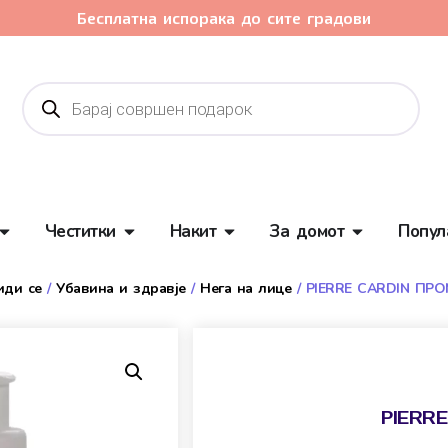
Бесплатна испорака до сите градови
Честитки
Накит
За домот
Попул
иди се
/
Убавина и здравје
/
Нега на лице
/ PIERRE CARDIN ПРО
PIERR