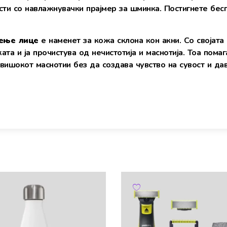
исти со навлажнувачки прајмер за шминка. Постигнете бе
иење лице
е наменет за кожа склона кон акни. Со својата
ата и ја прочистува од нечистотија и маснотија. Тоа помаг
а вишокот маснотии без да создава чувство на сувост и да