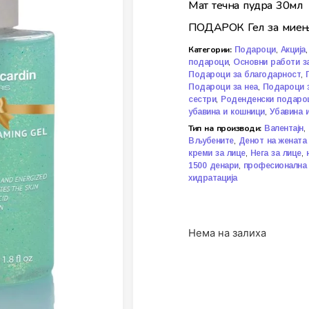
Мат течна пудра 30мл
ПОДАРОК Гел за миењ
Категории:
,
Подароци
Акција
,
подароци
Основни работи за
,
Подароци за благодарност
,
Подароци за неа
Подароци 
,
сестри
Роденденски подаро
,
убавина и кошници
Убавина и
Тип на производи:
,
Валентајн
,
Вљубените
Денот на жената
,
,
креми за лице
Нега за лице
,
1500 денари
професионална 
хидратација
Нема на залиха