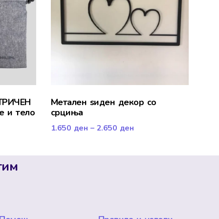
КТРИЧЕН
Mетален ѕиден декор со
е и тело
срциња
1.650
ден
–
2.650
ден
тим