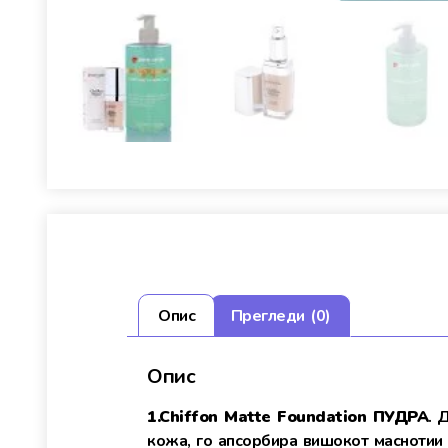
Опис
Прегледи (0)
Опис
1.Chiffon Matte Foundation ПУДРА
. 
кожа, го апсорбира вишокот маснотии