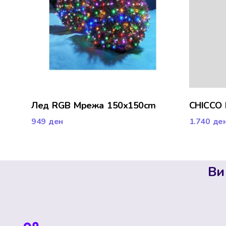
Лед RGB Мрежа 150x150cm
CHICCO
949
ден
1.740
де
Ви