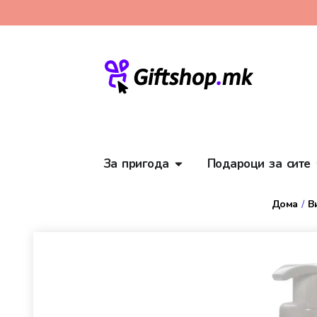
За пригода
Подароци за сите
Дома
/
В