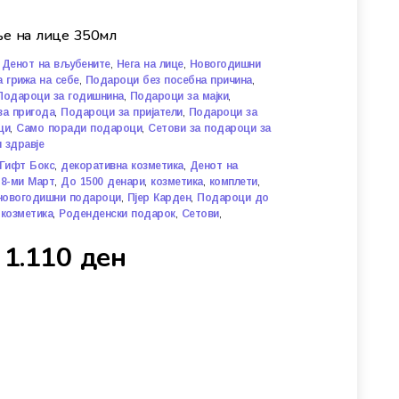
е на лице 350мл
,
,
,
Денот на вљубените
Нега на лице
Новогодишни
,
,
 грижа на себе
Подароци без посебна причина
,
,
Подароци за годишнина
Подароци за мајки
,
,
за пригода
Подароци за пријатели
Подароци за
,
,
ци
Само поради подароци
Сетови за подароци за
 здравје
,
,
Гифт Бокс
декоративна козметика
Денот на
,
,
,
,
 8-ми Март
До 1500 денари
козметика
комплети
,
,
новогодишни подароци
Пјер Карден
Подароци до
,
,
,
козметика
Роденденски подарок
Сетови
1.110
ден