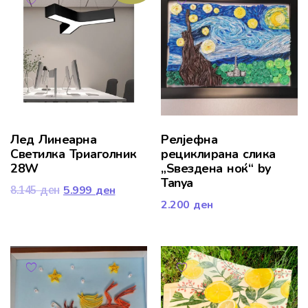
Лед Линеарна
Релјефна
Светилка Триаголник
рециклирана слика
28W
„Ѕвездена ноќ“ by
Tanya
5.999
ден
8.145
ден
2.200
ден