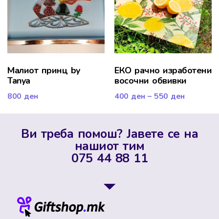
Малиот принц by
ЕКО рачно изработени
Tanya
восочни обвивки
800
ден
400
ден
–
550
ден
Ви треба помош? Јавете се на
нашиот тим
075 44 88 11