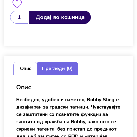
Додај во кошница
Опис
Прегледи (0)
Опис
Безбеден, удобен и паметен, Bobby Sling е
дизајниран за градски патници. Чувствувајте
се заштитени со познатите функции за
заштита од кражба на Bobby, како што се
скриени патенти, без пристап до предниот
дел, џеб заштитен со RFID и материјал