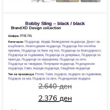
Bobby Sling – black / black
Brand:XD Design collection
Шифра:
P705.781
Категории:
,
,
,
Подароци
Акција
Велигденски подароци
Денот на
,
,
вљубените
Новогодишни подароци
Подароци без посебна
,
,
,
причина
Подароци за било кој пол
Подароци за благодарност
,
,
Подароци за годишнина
Подароци за домување
Подароци за
,
,
,
пригода
Подароци за свршувачка
Подароци за сите
,
,
Подароци за тинејџери
Популарни подароци
Роденденски
,
,
подароци
Само поради подароци
Свадбени подароци
Тип на производи:
,
,
,
Promo Team
подарок
подарок за годишнина
,
,
Подарок за неа
Подарок за него
Роденденски подарок
2.640
ден
2.376
ден