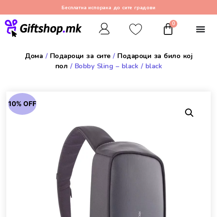
Бесплатна испорака до сите градови
0
Дома
/
Подароци за сите
/
Подароци за било кој
пол
/ Bobby Sling – black / black
10% OFF