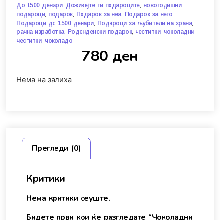
,
,
До 1500 денари
Доживејте ги подароците
новогодишни
,
,
,
,
подароци
подарок
Подарок за неа
Подарок за него
,
,
Подароци до 1500 денари
Подароци за љубители на храна
,
,
,
рачна изработка
Роденденски подарок
честитки
чоколадни
,
честитки
чоколадо
780
ден
Нема на залиха
Прегледи (0)
Критики
Нема критики сеуште.
Бидете први кои ќе разгледате “Чоколадни