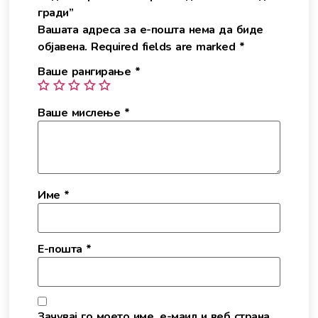
гради”
Вашата адреса за е-пошта нема да биде
објавена.
Required fields are marked
*
Ваше рангирање
*
Ваше мислење
*
Име
*
Е-пошта
*
Зачувај го моето име, е-маил и веб страна