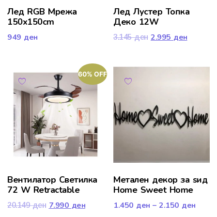
Лед RGB Мрежа
Лед Лустер Топка
150x150cm
Деко 12W
949
ден
2.995
ден
3.145
ден
60% OFF
Вентилатор Светилка
Mетален декор за ѕид
72 W Retractable
Home Sweet Home
7.990
ден
1.450
ден
–
2.150
ден
20.149
ден