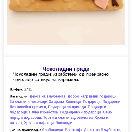
Чоколадни гради
Чоколадни гради изработени од прекрасно
чоколадо со вкус на карамела.
Шифра:
2711
Категории:
,
,
Денот на вљубените
Добро направени подароци
,
,
,
,
За слатки и чоколади
За храна
Кошници
Подароци
Подароци
,
,
без посебна причина
Подароци за пригода
Популарни
,
,
,
подароци
Рачна изработка
Роденденски подароци
Само
,
,
поради подароци
Торти и слатки задоволства
Храна и
,
,
пијалок
Храна и пијалоци
Чоколади
Тип на производи:
,
,
,
бонбониера
Валентајн
Денот на Вљубените