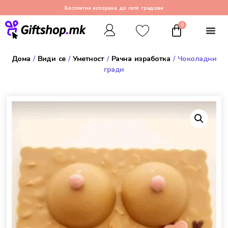
Бесплатна испорака до сите градови
0
Дома
/
Види се
/
Уметност
/
Рачна изработка
/ Чоколадни
гради