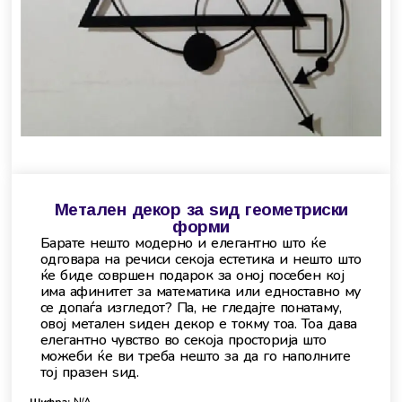
Метален декор за ѕид геометриски
форми
Барате нешто модерно и елегантно што ќе
одговара на речиси секоја естетика и нешто што
ќе биде совршен подарок за оној посебен кој
има афинитет за математика или едноставно му
се допаѓа изгледот? Па, не гледајте понатаму,
овој метален ѕиден декор е токму тоа. Тоа дава
елегантно чувство во секоја просторија што
можеби ќе ви треба нешто за да го наполните
тој празен ѕид.
Шифра:
N/A