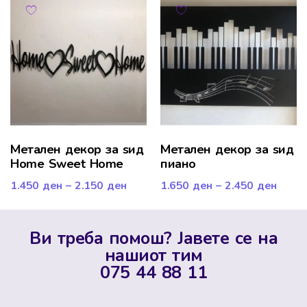
Mетален декор за ѕид
Метален декор за ѕид
Home Sweet Home
пиано
1.450
ден
–
2.150
ден
1.650
ден
–
2.450
ден
Ви треба помош? Јавете се на
нашиот тим
075 44 88 11