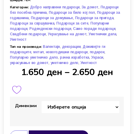
Категории:
,
,
Добро направени подароци
За домот
Подароци
,
,
без посебна причина
Подароци за било кој пол
Подароци за
,
,
,
годишнина
Подароци за домување
Подароци за пригода
,
,
Подароци за свршувачка
Подароци за сите
Популарни
,
,
,
подароци
Роденденски подароци
Само поради подароци
,
,
,
Свадбени подароци
Украсување на домот
Уметнички дела
Уметност
Тип на производи:
,
,
Валентајн
декорации
Доживејте ги
,
,
,
,
подароците
метал
новогодишни подароци
подарок
,
,
,
Популарно уметничко дело
рачна изработка
Украси
,
,
украсување во домот
уметничко дело
Уметност
1.650
ден
–
2.650
ден
Димензии