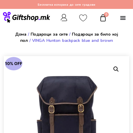
Бесплатна испорака до сите градови
0
Дома
/
Подароци за сите
/
Подароци за било кој
пол
/ VINGA Hunton backpack blue and brown
10% OFF