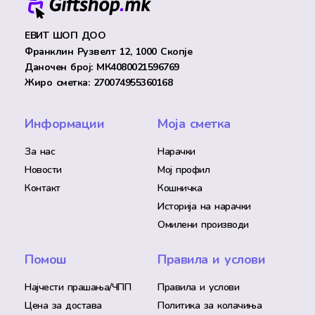
ЕВИТ ШОП ДОО
Франклин Рузвелт 12, 1000 Скопје
Даночен број: МК4080021596769
Жиро сметка: 270074955360168
Информации
Моја сметка
За нас
Нарачки
Новости
Мој профил
Контакт
Кошничка
Историја на нарачки
Омилени производи
Помош
Правила и услови
Најчести прашања/ЧПП
Правила и услови
Цена за достава
Политика за колачиња