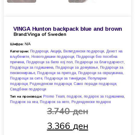
VINGA Hunton backpack blue and brown
Brand:Vinga of Sweden
Шифра:
N/A
Категории:
,
,
,
Подароци
Акција
Велигденски подароци
Денот на
,
,
вљубените
Новогодишни подароци
Подароци без посебна
,
,
,
причина
Подароци за било кој пол
Подароци за благодарност
,
,
Подароци за годишнина
Подароци за домување
Подароци за
,
,
,
пензионирање
Подароци за пригода
Подароци за свршувачка
,
,
Подароци за сите
Подароци за тинејџери
Популарни
,
,
,
подароци
Роденденски подароци
Само поради подароци
Свадбени подароци
Тип на производи:
,
,
,
Promo Team
подарок
подарок за годишнина
,
,
Подарок за неа
Подарок за него
Роденденски подарок
3.740
ден
3.366
ден