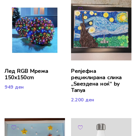
Лед RGB Мрежа
Релјефна
150x150cm
рециклирана слика
„Ѕвездена ноќ“ by
949
ден
Tanya
2.200
ден